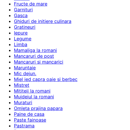
Fructe de mare
Garnituri
Gasca
Ghiduri de initiere culinara
Gratineuri
Iepure
Legume
Limba
Mamaliga la romani
Mancaruri de post
Mancaruri si mancarici
Maruntaie
Mic dejun.
Miel ied capra oaie si berbec
Mistret
Mititeii la romani
Mujdeiul la romani
Muraturi
Omleta prajina papara
Paine de casa
Paste fainoase
Pastrama