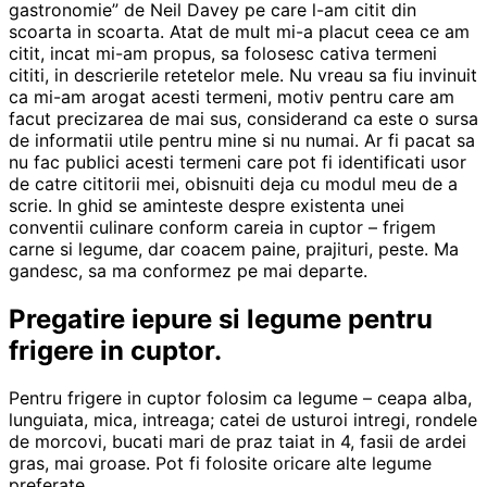
gastronomie” de Neil Davey pe care l-am citit din
scoarta in scoarta. Atat de mult mi-a placut ceea ce am
citit, incat mi-am propus, sa folosesc cativa termeni
cititi, in descrierile retetelor mele. Nu vreau sa fiu invinuit
ca mi-am arogat acesti termeni, motiv pentru care am
facut precizarea de mai sus, considerand ca este o sursa
de informatii utile pentru mine si nu numai. Ar fi pacat sa
nu fac publici acesti termeni care pot fi identificati usor
de catre cititorii mei, obisnuiti deja cu modul meu de a
scrie. In ghid se aminteste despre existenta unei
conventii culinare conform careia in cuptor – frigem
carne si legume, dar coacem paine, prajituri, peste. Ma
gandesc, sa ma conformez pe mai departe.
Pregatire iepure si legume pentru
frigere in cuptor.
Pentru frigere in cuptor folosim ca legume – ceapa alba,
lunguiata, mica, intreaga; catei de usturoi intregi, rondele
de morcovi, bucati mari de praz taiat in 4, fasii de ardei
gras, mai groase. Pot fi folosite oricare alte legume
preferate.