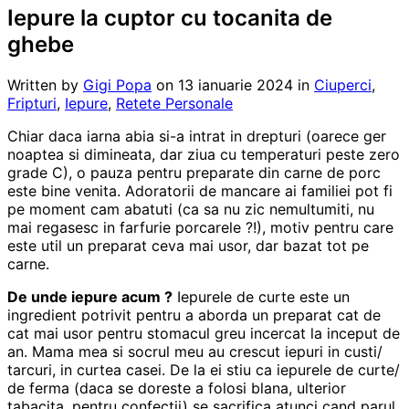
Iepure la cuptor cu tocanita de
ghebe
Written by
Gigi Popa
on
13 ianuarie 2024
in
Ciuperci
,
Fripturi
,
Iepure
,
Retete Personale
Chiar daca iarna abia si-a intrat in drepturi (oarece ger
noaptea si dimineata, dar ziua cu temperaturi peste zero
grade C), o pauza pentru preparate din carne de porc
este bine venita. Adoratorii de mancare ai familiei pot fi
pe moment cam abatuti (ca sa nu zic nemultumiti, nu
mai regasesc in farfurie porcarele ?!), motiv pentru care
este util un preparat ceva mai usor, dar bazat tot pe
carne.
De unde iepure acum ?
Iepurele de curte este un
ingredient potrivit pentru a aborda un preparat cat de
cat mai usor pentru stomacul greu incercat la inceput de
an. Mama mea si socrul meu au crescut iepuri in custi/
tarcuri, in curtea casei. De la ei stiu ca iepurele de curte/
de ferma (daca se doreste a folosi blana, ulterior
tabacita, pentru confectii) se sacrifica atunci cand parul