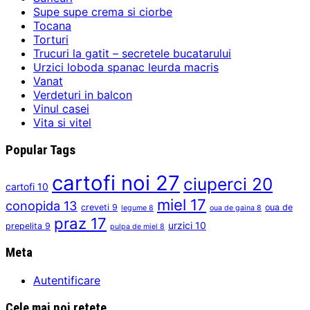
Supe supe crema si ciorbe
Tocana
Torturi
Trucuri la gatit – secretele bucatarului
Urzici loboda spanac leurda macris
Vanat
Verdeturi in balcon
Vinul casei
Vita si vitel
Popular Tags
cartofi noi
27
ciuperci
20
cartofi
10
miel
17
conopida
13
creveti
9
oua de
legume
8
oua de gaina
8
praz
17
urzici
10
prepelita
9
pulpa de miel
8
Meta
Autentificare
Cele mai noi retete