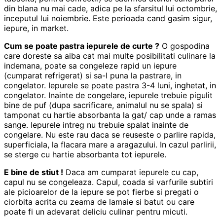
din blana nu mai cade, adica pe la sfarsitul lui octombrie,
inceputul lui noiembrie. Este perioada cand gasim sigur,
iepure, in market.
Cum se poate pastra iepurele de curte ?
O gospodina
care doreste sa aiba cat mai multe posibilitati culinare la
indemana, poate sa congeleze rapid un iepure
(cumparat refrigerat) si sa-l puna la pastrare, in
congelator. Iepurele se poate pastra 3-4 luni, inghetat, in
congelator. Inainte de congelare, iepurele trebuie pigulit
bine de puf (dupa sacrificare, animalul nu se spala) si
tamponat cu hartie absorbanta la gat/ cap unde a ramas
sange. Iepurele intreg nu trebuie spalat inainte de
congelare. Nu este rau daca se reuseste o parlire rapida,
superficiala, la flacara mare a aragazului. In cazul parlirii,
se sterge cu hartie absorbanta tot iepurele.
E bine de stiut !
Daca am cumparat iepurele cu cap,
capul nu se congeleaza. Capul, coada si varfurile subtiri
ale picioarelor de la iepure se pot fierbe si pregati o
ciorbita acrita cu zeama de lamaie si batut ou care
poate fi un adevarat deliciu culinar pentru micuti.