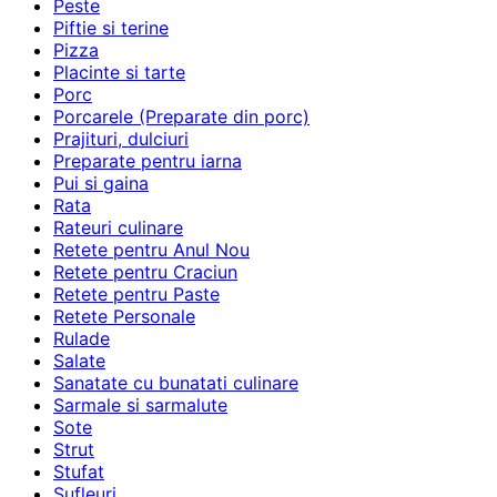
Peste
Piftie si terine
Pizza
Placinte si tarte
Porc
Porcarele (Preparate din porc)
Prajituri, dulciuri
Preparate pentru iarna
Pui si gaina
Rata
Rateuri culinare
Retete pentru Anul Nou
Retete pentru Craciun
Retete pentru Paste
Retete Personale
Rulade
Salate
Sanatate cu bunatati culinare
Sarmale si sarmalute
Sote
Strut
Stufat
Sufleuri