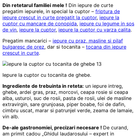
Din retetarul familiei mele !
Din iepure de curte
pregatim iepurele, in special la cuptor –
friptura de
iepure crescut in curte pregatit la cuptor
,
iepure la
cuptor cu mancare de conopida
,
iepure cu legume in sos
de vin
,
iepure la cuptor
,
iepure la cuptor cu varza calita
.
Pregatim mancarici –
iepure cu praz, masline si pilaf
bulgaresc de orez
, dar si tocanita –
tocana din iepure
crescut in curte
.
Iepure la cuptor cu tocanita de ghebe.
Ingrediente de trebuinta in reteta:
un iepure intreg,
ghebe, ardei gras, praz, morcovi, ceapa rosie si ceapa
alba, usturoi, suc de rosii, pasta de rosii, ulei de masline
extravirgin, sare grunjoasa, piper boabe, foi de dafin,
cimbru uscat, marar si patrunjel verde, zeama de lamaie,
vin alb.
De-ale gastronomiei, precizari necesare !
De curand,
am primit cadou „Ghidul laudarosului – expert in