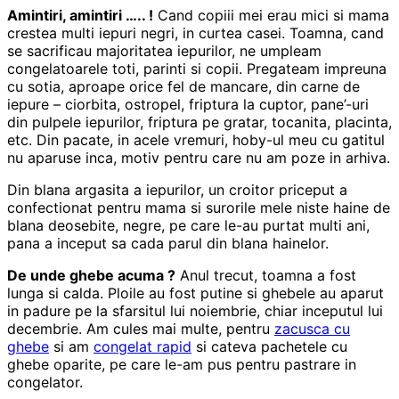
Amintiri, amintiri ….. !
Cand copiii mei erau mici si mama
crestea multi iepuri negri, in curtea casei. Toamna, cand
se sacrificau majoritatea iepurilor, ne umpleam
congelatoarele toti, parinti si copii. Pregateam impreuna
cu sotia, aproape orice fel de mancare, din carne de
iepure – ciorbita, ostropel, friptura la cuptor, pane’-uri
din pulpele iepurilor, friptura pe gratar, tocanita, placinta,
etc. Din pacate, in acele vremuri, hoby-ul meu cu gatitul
nu aparuse inca, motiv pentru care nu am poze in arhiva.
Din blana argasita a iepurilor, un croitor priceput a
confectionat pentru mama si surorile mele niste haine de
blana deosebite, negre, pe care le-au purtat multi ani,
pana a inceput sa cada parul din blana hainelor.
De unde ghebe acuma ?
Anul trecut, toamna a fost
lunga si calda. Ploile au fost putine si ghebele au aparut
in padure pe la sfarsitul lui noiembrie, chiar inceputul lui
decembrie. Am cules mai multe, pentru
zacusca cu
ghebe
si am
congelat rapid
si cateva pachetele cu
ghebe oparite, pe care le-am pus pentru pastrare in
congelator.