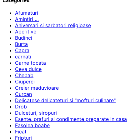
Categories
Afumaturi
Amintiri …
Aniversari si sarbatori religioase
Aperitive
Budinci
Burta
Capra
carnati
Carne tocata
Ceva dulce
Chebab
Ciuperci
Creier maduvioare
Curcan
Delicatese delicateturi si "mofturi culinare"
Drob
Dulceturi, siropuri
Esente, prafuri si condimente preparate in casa
Fasolea boabe
Ficat
Fripturi