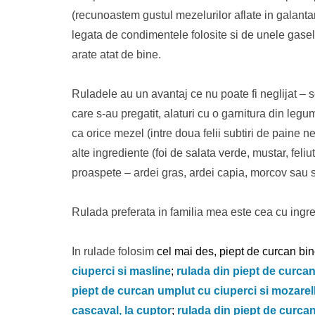
(recunoastem gustul mezelurilor aflate in galantar
legata de condimentele folosite si de unele gasel
arate atat de bine.
Ruladele au un avantaj ce nu poate fi neglijat – se
care s-au pregatit, alaturi cu o garnitura din legume,
ca orice mezel (intre doua felii subtiri de paine n
alte ingrediente (foi de salata verde, mustar, feli
proaspete – ardei gras, ardei capia, morcov sau sa
Rulada preferata in familia mea este cea cu ingre
In rulade folosim
cel mai des, piept de curcan bi
ciuperci si masline
;
rulada din piept de curcan
piept de curcan umplut cu ciuperci si mozarel
cascaval, la cuptor
;
rulada din piept de curca