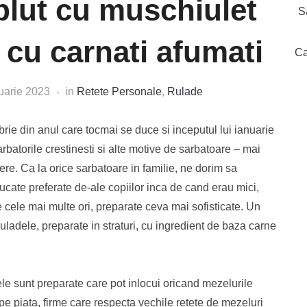
plut cu muschiulet
S
 cu carnati afumati
Ca
uarie 2023
in
Retete Personale
,
Rulade
ie din anul care tocmai se duce si inceputul lui ianuarie
arbatorile crestinesti si alte motive de sarbatoare – mai
ere. Ca la orice sarbatoare in familie, ne dorim sa
ucate preferate de-ale copiilor inca de cand erau mici,
e cele mai multe ori, preparate ceva mai sofisticate. Un
ruladele, preparate in straturi, cu ingredient de baza carne
le sunt preparate care pot inlocui oricand mezelurile
e piata, firme care respecta vechile retete de mezeluri