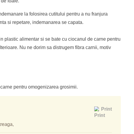
 de foaie.
emanare la folosirea cutitului pentru a nu franjura
enta si repetare, indemanarea se capata.
in plastic alimentar si se bate cu ciocanul de carne pentru
lterioare. Nu ne dorim sa distrugem fibra carnii, motiv
e carne pentru omogenizarea grosimii.
Print
treaga,