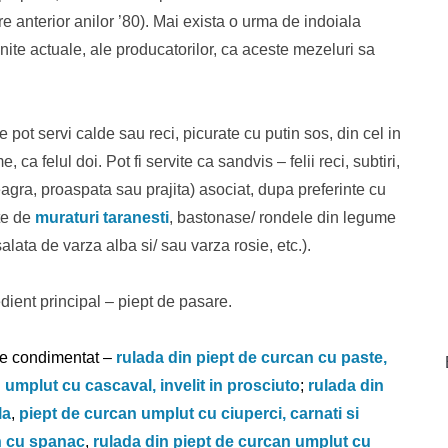
e anterior anilor ’80). Mai exista o urma de indoiala
nite actuale, ale producatorilor, ca aceste mezeluri sa
 pot servi calde sau reci, picurate cu putin sos, din cel in
 ca felul doi. Pot fi servite ca sandvis – felii reci, subtiri,
eagra, proaspata sau prajita) asociat, dupa preferinte cu
ute de
muraturi taranesti
, bastonase/ rondele din legume
lata de varza alba si/ sau varza rosie, etc.).
dient principal – piept de pasare.
ne condimentat –
rulada din piept de curcan cu paste,
 umplut cu cascaval, invelit in prosciuto
;
rulada din
la
,
piept de curcan umplut cu ciuperci, carnati si
n cu spanac
,
rulada din piept de curcan umplut cu