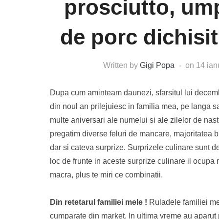
prosciutto, um
de porc dichisit
Written by
Gigi Popa
on
14 ian
Dupa cum aminteam daunezi, sfarsitul lui decembr
din noul an prilejuiesc in familia mea, pe langa s
multe aniversari ale numelui si ale zilelor de nast
pregatim diverse feluri de mancare, majoritatea b
dar si cateva surprize. Surprizele culinare sunt d
loc de frunte in aceste surprize culinare il ocupa 
macra, plus te miri ce combinatii.
Din retetarul familiei mele !
Ruladele familiei me
cumparate din market. In ultima vreme au aparut p