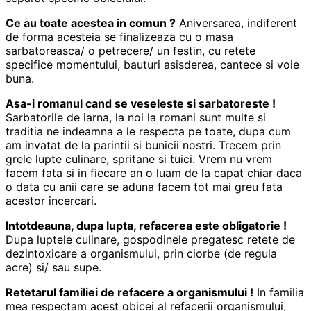
Ce au toate acestea in comun ?
Aniversarea, indiferent
de forma acesteia se finalizeaza cu o masa
sarbatoreasca/ o petrecere/ un festin, cu retete
specifice momentului, bauturi asisderea, cantece si voie
buna.
Asa-i romanul cand se veseleste si sarbatoreste !
Sarbatorile de iarna, la noi la romani sunt multe si
traditia ne indeamna a le respecta pe toate, dupa cum
am invatat de la parintii si bunicii nostri. Trecem prin
grele lupte culinare, spritane si tuici. Vrem nu vrem
facem fata si in fiecare an o luam de la capat chiar daca
o data cu anii care se aduna facem tot mai greu fata
acestor incercari.
Intotdeauna, dupa lupta, refacerea este obligatorie !
Dupa luptele culinare, gospodinele pregatesc retete de
dezintoxicare a organismului, prin ciorbe (de regula
acre) si/ sau supe.
Retetarul familiei de refacere a organismului !
In familia
mea respectam acest obicei al refacerii organismului,