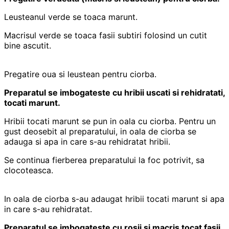
Leusteanul verde se toaca marunt.
Macrisul verde se toaca fasii subtiri folosind un cutit
bine ascutit.
Pregatire oua si leustean pentru ciorba.
Preparatul se imbogateste cu hribii uscati si rehidratati,
tocati marunt.
Hribii tocati marunt se pun in oala cu ciorba. Pentru un
gust deosebit al preparatului, in oala de ciorba se
adauga si apa in care s-au rehidratat hribii.
Se continua fierberea preparatului la foc potrivit, sa
clocoteasca.
In oala de ciorba s-au adaugat hribii tocati marunt si apa
in care s-au rehidratat.
Preparatul se imbogateste cu rosii si macris tocat fasii