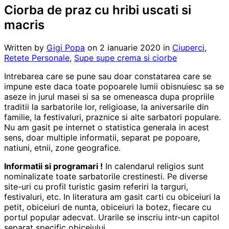
Ciorba de praz cu hribi uscati si
macris
Written by
Gigi Popa
on
2 ianuarie 2020
in
Ciuperci
,
Retete Personale
,
Supe supe crema si ciorbe
Intrebarea care se pune sau doar constatarea care se
impune este daca toate popoarele lumii obisnuiesc sa se
aseze in jurul masei si sa se omeneasca dupa propriile
traditii la sarbatorile lor, religioase, la aniversarile din
familie, la festivaluri, praznice si alte sarbatori populare.
Nu am gasit pe internet o statistica generala in acest
sens, doar multiple informatii, separat pe popoare,
natiuni, etnii, zone geografice.
Informatii si programari !
In calendarul religios sunt
nominalizate toate sarbatorile crestinesti. Pe diverse
site-uri cu profil turistic gasim referiri la targuri,
festivaluri, etc. In literatura am gasit carti cu obiceiuri la
petit, obiceiuri de nunta, obiceiuri la botez, fiecare cu
portul popular adecvat. Urarile se inscriu intr-un capitol
separat specific obiceiului.