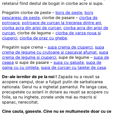
retetarul fiind destul de bogat in ciorbe acre si supe.
Pregatim ciorbe de peste –
bors de peste
,
bors
pescaresc de peste
, ciorbe de pasare –
ciorba de
potroace
,
potroace de curcan la trecerea dintre ani
,
ciorba acra din aripi de curcan
,
ciorba acra din aripi de
curcan
, ciorbe de legume –
ciorba de varza noua si
ciuperci
,
ciorba de praz cu ghebe
.
Pregatim supe crema –
supa crema de ciuperci
,
supa
crema de legume cu crutoane si cascaval afumat
,
supa
crema de legume si ciuperci
, supe de legume –
supa de
ceapa
si supe de pasare –
supa cu galuste
,
supa de
gaina cu cu omleta
,
supa de curcan cu taietei de casa
.
De-ale iernilor de pe la noi !
Zapada nu a reusit sa
acopere campul, doar a fulguit putin de sarbatoarea
nationala. Gerul nu a inghetat pamantul. Pe langa case,
precupetele cu solarii in dotare au reusit sa acopere cu
folie, sa nu inghete, zonele unde mai au macris si
spanac, nerecoltat.
Cine cauta, gaseste. Cine nu se multumeste doar cu ce