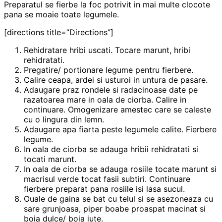
Preparatul se fierbe la foc potrivit in mai multe clocote
pana se moaie toate legumele.
[directions title=”Directions”]
Rehidratare hribi uscati. Tocare marunt, hribi
rehidratati.
Pregatire/ portionare legume pentru fierbere.
Calire ceapa, ardei si usturoi in untura de pasare.
Adaugare praz rondele si radacinoase date pe
razatoarea mare in oala de ciorba. Calire in
continuare. Omogenizare amestec care se caleste
cu o lingura din lemn.
Adaugare apa fiarta peste legumele calite. Fierbere
legume.
In oala de ciorba se adauga hribii rehidratati si
tocati marunt.
In oala de ciorba se adauga rosiile tocate marunt si
macrisul verde tocat fasii subtiri. Continuare
fierbere preparat pana rosiile isi lasa sucul.
Ouale de gaina se bat cu telul si se asezoneaza cu
sare grunjoasa, piper boabe proaspat macinat si
boia dulce/ boia iute.