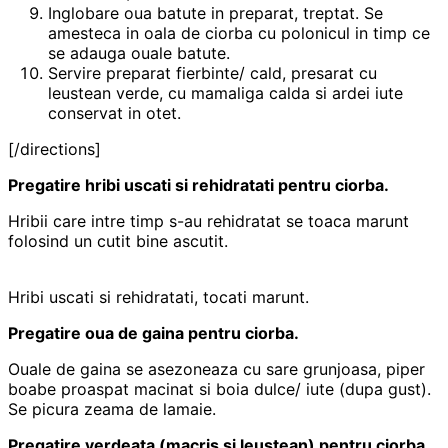
Inglobare oua batute in preparat, treptat. Se
amesteca in oala de ciorba cu polonicul in timp ce
se adauga ouale batute.
Servire preparat fierbinte/ cald, presarat cu
leustean verde, cu mamaliga calda si ardei iute
conservat in otet.
[/directions]
Pregatire hribi uscati si rehidratati pentru ciorba.
Hribii care intre timp s-au rehidratat se toaca marunt
folosind un cutit bine ascutit.
Hribi uscati si rehidratati, tocati marunt.
Pregatire oua de gaina pentru ciorba.
Ouale de gaina se asezoneaza cu sare grunjoasa, piper
boabe proaspat macinat si boia dulce/ iute (dupa gust).
Se picura zeama de lamaie.
Pregatire verdeata (macris si leustean) pentru ciorba.