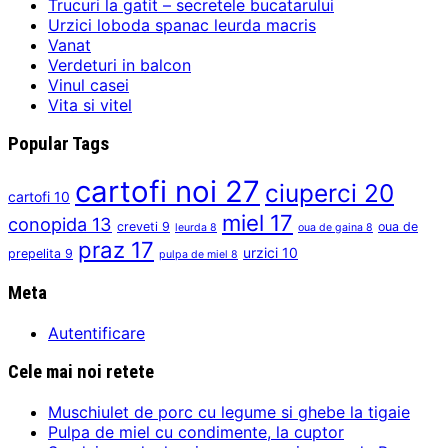
Trucuri la gatit – secretele bucatarului
Urzici loboda spanac leurda macris
Vanat
Verdeturi in balcon
Vinul casei
Vita si vitel
Popular Tags
cartofi noi
27
ciuperci
20
cartofi
10
miel
17
conopida
13
creveti
9
oua de
leurda
8
oua de gaina
8
praz
17
urzici
10
prepelita
9
pulpa de miel
8
Meta
Autentificare
Cele mai noi retete
Muschiulet de porc cu legume si ghebe la tigaie
Pulpa de miel cu condimente, la cuptor