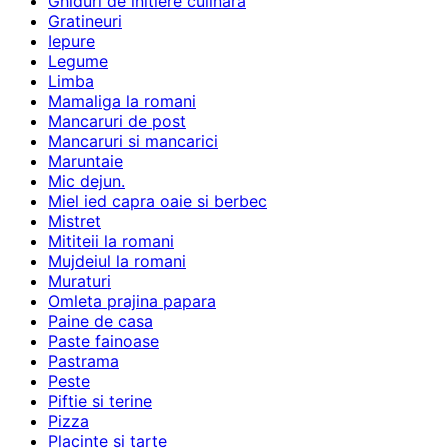
Ghiduri de initiere culinara
Gratineuri
Iepure
Legume
Limba
Mamaliga la romani
Mancaruri de post
Mancaruri si mancarici
Maruntaie
Mic dejun.
Miel ied capra oaie si berbec
Mistret
Mititeii la romani
Mujdeiul la romani
Muraturi
Omleta prajina papara
Paine de casa
Paste fainoase
Pastrama
Peste
Piftie si terine
Pizza
Placinte si tarte