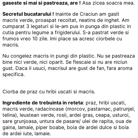
gaseste si mai si pastreaza, are !
Asa zicea soacra mea.
Secretul bucatarului !
Inainte de Craciun am gasit
macris verde, proaspat recoltat, neatins de inghet. Am
cumparat 3 legaturi si le-am pus in punga din plastic in
cutia pentru legume a frigiderului. S-a pastrat verde si
frumos vreo 10 zile. Imi place sa acresc ciorbele cu
macris.
Nu congelez macris in pungi din plastic. Nu se pastreaza
bine nici verde, nici oparit. Se flescaie si nu are niciun
gust. Daca il usuci, macrisul are gust de fan, fara aroma
specifica.
Ciorba de praz cu hribi uscati si macris.
Ingrediente de trebuinta in reteta
: praz, hribi uscati,
macris verde, radacinoase (morcov, pastarnac, patrunjel,
telina), leustean verde, rosii, ardei gras, ceapa, usturoi,
sare grunjoasa, untura de pasare/ ulei de rapita, oua de
gaina, lamaie, piper boabe, boia de ardei dulce si boia
de ardei iute, lamaie.