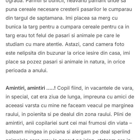
ograda. Parintii si bunicii, neavand pamant unde sa
puna cereale necesare cresterii pasarilor le cumparau
din targul de saptamana. Imi placea sa merg cu
bunica la targ pentru a cumpara cereale pentru ca in
targ erau tot felul de pasari si animale pe care le
studiam cu mare atentie. Astazi, cand camera foto
este nelipsita din buzunar la orice iesire din casa, imi
place sa pozez pasari si animale in natura, in orice
perioada a anului.
Amintiri, amintiri …..!
Copil fiind, in vacantele de vara,
in special, cat era ziua de lunga, impreuna cu amici de
aceeasi varsta cu mine ne faceam veacul pe marginea
raului, in poienita si pe dealul din zona raului. Plini de
amintiri, anii copilariei sunt cei mai frumosi din viata –
bateam mingea in poiana si alergam pe deal speriind