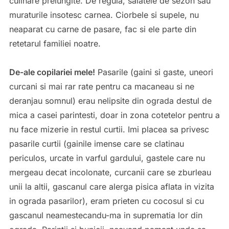
culinare prelungite. De regula, salatele de sezon sau
muraturile insotesc carnea. Ciorbele si supele, nu
neaparat cu carne de pasare, fac si ele parte din
retetarul familiei noatre.
De-ale copilariei mele!
Pasarile (gaini si gaste, uneori
curcani si mai rar rate pentru ca macaneau si ne
deranjau somnul) erau nelipsite din ograda destul de
mica a casei parintesti, doar in zona cotetelor pentru a
nu face mizerie in restul curtii. Imi placea sa privesc
pasarile curtii (gainile imense care se clatinau
periculos, urcate in varful gardului, gastele care nu
mergeau decat incolonate, curcanii care se zburleau
unii la altii, gascanul care alerga pisica aflata in vizita
in ograda pasarilor), eram prieten cu cocosul si cu
gascanul neamestecandu-ma in suprematia lor din