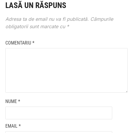
LASĂ UN RĂSPUNS
Adresa ta de email nu va fi publicată.
Câmpurile
obligatorii sunt marcate cu
*
COMENTARIU
*
NUME
*
EMAIL
*