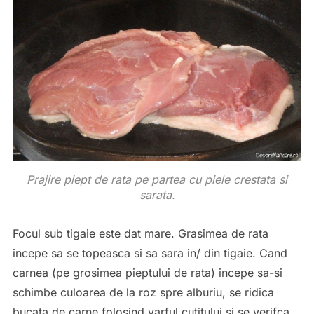
Prajire piept de rata pe partea cu piele crestata si
sarata.
Focul sub tigaie este dat mare. Grasimea de rata
incepe sa se topeasca si sa sara in/ din tigaie. Cand
carnea (pe grosimea pieptului de rata) incepe sa-si
schimbe culoarea de la roz spre alburiu, se ridica
bucata de carne folosind varful cutitului si se verifca