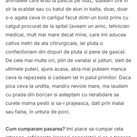
animalele care erau la pascut pe islaz, stateam ore in
sir la scaldat sau cu batul de alun in balta, doar, doar
s-o agata ceva in carligul facut dintr-un bold prins cu
catgut procurat de la spital (aveam un amic, tehnician
medical, mult mai mare decat mine, care imi aducea
cativa metri de ata chirurgicala, iar pluta o
confectionam din dopuri de pluta si pene de gasca).
De cele mai multe ori, plin de vanatai si julituri, sleit de
ultimele puteri, ajuns acasa, abia mai puteam manca
ceva la repezeala si cadeam lat in patul primitor. Daca
pica ceva la undita, mandru nevoie mare, ma laudam
cu prada din borcan si asteptam cu nerabdare sa
curete mama pestii si sa-i prajeasca, dati prin malai
sau faina, in untura de porc.
Cum cumparam pasarea?
Imi place sa cumpar rata