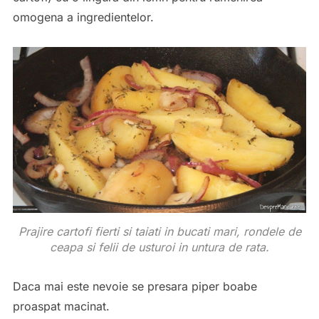
omogena a ingredientelor.
Prajire cartofi fierti si taiati in bucati mari, rondele de
ceapa si felii de usturoi in untura de rata.
Daca mai este nevoie se presara piper boabe
proaspat macinat.