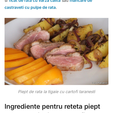
si
ficat de rata cu varza calita
sau
mancare de
castraveti cu pulpe de rata
.
Piept de rata la tigaie cu cartofi taranesti
Ingrediente pentru reteta piept