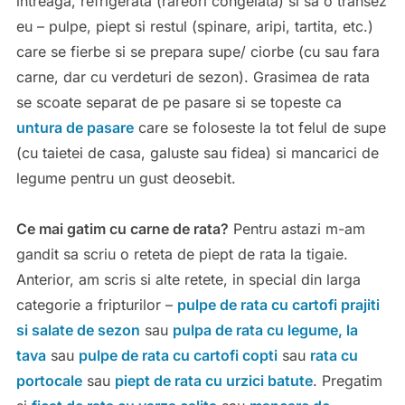
intreaga, refrigerata (rareori congelata) si sa o transez
eu – pulpe, piept si restul (spinare, aripi, tartita, etc.)
care se fierbe si se prepara supe/ ciorbe (cu sau fara
carne, dar cu verdeturi de sezon). Grasimea de rata
se scoate separat de pe pasare si se topeste ca
untura de pasare
care se foloseste la tot felul de supe
(cu taietei de casa, galuste sau fidea) si mancarici de
legume pentru un gust deosebit.
Ce mai gatim cu carne de rata?
Pentru astazi m-am
gandit sa scriu o reteta de piept de rata la tigaie.
Anterior, am scris si alte retete, in special din larga
categorie a fripturilor –
pulpe de rata cu cartofi prajiti
si salate de sezon
sau
pulpa de rata cu legume, la
tava
sau
pulpe de rata cu cartofi copti
sau
rata cu
portocale
sau
piept de rata cu urzici batute
. Pregatim