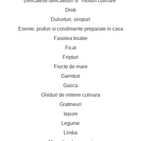
Delicatese delicateturi si "mofturi culinare"
Drob
Dulceturi, siropuri
Esente, prafuri si condimente preparate in casa
Fasolea boabe
Ficat
Fripturi
Fructe de mare
Garnituri
Gasca
Ghiduri de initiere culinara
Gratineuri
Iepure
Legume
Limba