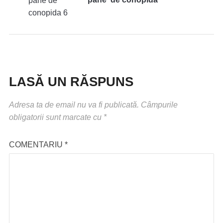
LASĂ UN RĂSPUNS
Adresa ta de email nu va fi publicată.
Câmpurile
obligatorii sunt marcate cu
*
COMENTARIU
*