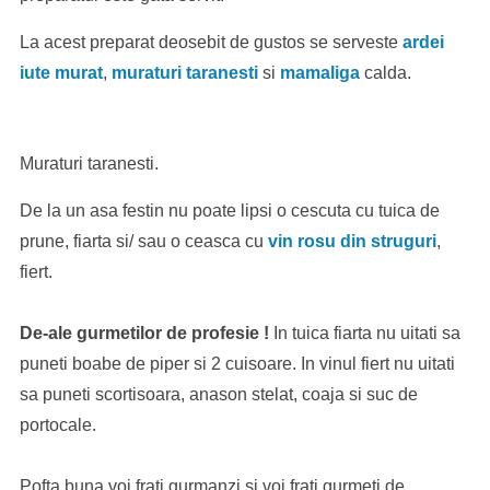
La acest preparat deosebit de gustos se serveste
ardei
iute murat
,
muraturi taranesti
si
mamaliga
calda.
Muraturi taranesti.
De la un asa festin nu poate lipsi o cescuta cu tuica de
prune, fiarta si/ sau o ceasca cu
vin rosu din struguri
,
fiert.
De-ale gurmetilor de profesie !
In tuica fiarta nu uitati sa
puneti boabe de piper si 2 cuisoare. In vinul fiert nu uitati
sa puneti scortisoara, anason stelat, coaja si suc de
portocale.
Pofta buna voi frati gurmanzi si voi frati gurmeti de