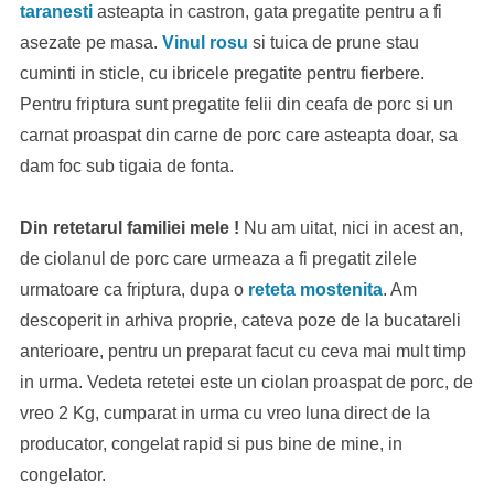
taranesti
asteapta in castron, gata pregatite pentru a fi
asezate pe masa.
Vinul rosu
si tuica de prune stau
cuminti in sticle, cu ibricele pregatite pentru fierbere.
Pentru friptura sunt pregatite felii din ceafa de porc si un
carnat proaspat din carne de porc care asteapta doar, sa
dam foc sub tigaia de fonta.
Din retetarul familiei mele !
Nu am uitat, nici in acest an,
de ciolanul de porc care urmeaza a fi pregatit zilele
urmatoare ca friptura, dupa o
reteta mostenita
. Am
descoperit in arhiva proprie, cateva poze de la bucatareli
anterioare, pentru un preparat facut cu ceva mai mult timp
in urma. Vedeta retetei este un ciolan proaspat de porc, de
vreo 2 Kg, cumparat in urma cu vreo luna direct de la
producator, congelat rapid si pus bine de mine, in
congelator.