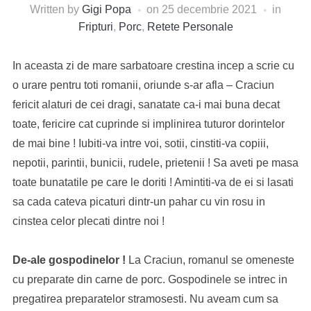
Written by
Gigi Popa
on
25 decembrie 2021
in
Fripturi
,
Porc
,
Retete Personale
In aceasta zi de mare sarbatoare crestina incep a scrie cu
o urare pentru toti romanii, oriunde s-ar afla – Craciun
fericit alaturi de cei dragi, sanatate ca-i mai buna decat
toate, fericire cat cuprinde si implinirea tuturor dorintelor
de mai bine ! Iubiti-va intre voi, sotii, cinstiti-va copiii,
nepotii, parintii, bunicii, rudele, prietenii ! Sa aveti pe masa
toate bunatatile pe care le doriti ! Amintiti-va de ei si lasati
sa cada cateva picaturi dintr-un pahar cu vin rosu in
cinstea celor plecati dintre noi !
De-ale gospodinelor !
La Craciun, romanul se omeneste
cu preparate din carne de porc. Gospodinele se intrec in
pregatirea preparatelor stramosesti. Nu aveam cum sa