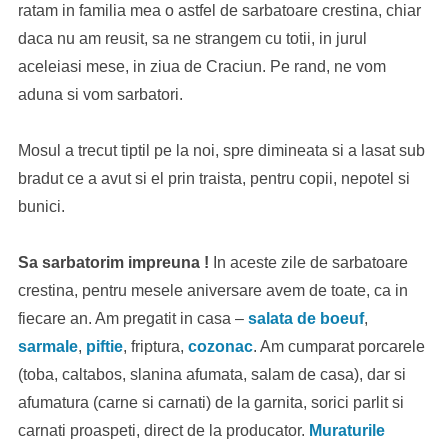
ratam in familia mea o astfel de sarbatoare crestina, chiar
daca nu am reusit, sa ne strangem cu totii, in jurul
aceleiasi mese, in ziua de Craciun. Pe rand, ne vom
aduna si vom sarbatori.
Mosul a trecut tiptil pe la noi, spre dimineata si a lasat sub
bradut ce a avut si el prin traista, pentru copii, nepotel si
bunici.
Sa sarbatorim impreuna !
In aceste zile de sarbatoare
crestina, pentru mesele aniversare avem de toate, ca in
fiecare an. Am pregatit in casa –
salata de boeuf
,
sarmale
,
piftie
, friptura,
cozonac
. Am cumparat porcarele
(toba, caltabos, slanina afumata, salam de casa), dar si
afumatura (carne si carnati) de la garnita, sorici parlit si
carnati proaspeti, direct de la producator.
Muraturile