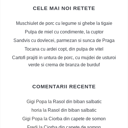
CELE MAI NOI RETETE
Muschiulet de porc cu legume si ghebe la tigaie
Pulpa de miel cu condimente, la cuptor
Sandvis cu dovlecei, parmezan si sunca de Praga
Tocana cu ardei copt, din pulpa de vitel
Cartofi prajiti in untura de porc, cu mujdei de usturoi
verde si crema de branza de burduf
COMENTARII RECENTE
Gigi Popa
la
Rasol din biban salbatic
horia
la
Rasol din biban salbatic
Gigi Popa
la
Ciorba din capete de somon
Fredi
la
Ciorba din capete de somon