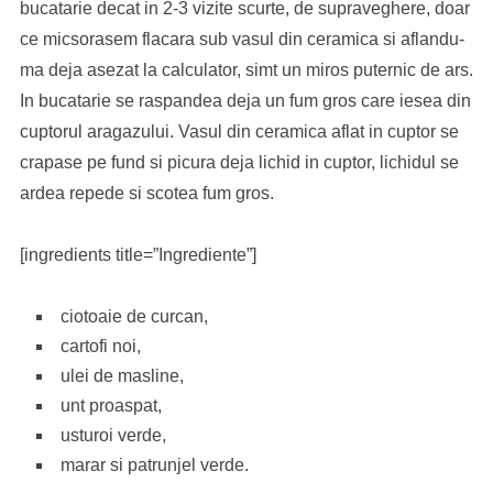
bucatarie decat in 2-3 vizite scurte, de supraveghere, doar
ce micsorasem flacara sub vasul din ceramica si aflandu-
ma deja asezat la calculator, simt un miros puternic de ars.
In bucatarie se raspandea deja un fum gros care iesea din
cuptorul aragazului. Vasul din ceramica aflat in cuptor se
crapase pe fund si picura deja lichid in cuptor, lichidul se
ardea repede si scotea fum gros.
[ingredients title=”Ingrediente”]
ciotoaie de curcan,
cartofi noi,
ulei de masline,
unt proaspat,
usturoi verde,
marar si patrunjel verde.