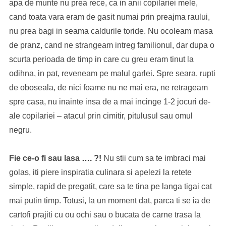
apa de munte nu prea rece, ca in anii copilariei mele,
cand toata vara eram de gasit numai prin preajma raului,
nu prea bagi in seama caldurile toride. Nu ocoleam masa
de pranz, cand ne strangeam intreg familionul, dar dupa o
scurta perioada de timp in care cu greu eram tinut la
odihna, in pat, reveneam pe malul garlei. Spre seara, rupti
de oboseala, de nici foame nu ne mai era, ne retrageam
spre casa, nu inainte insa de a mai incinge 1-2 jocuri de-
ale copilariei – atacul prin cimitir, pitulusul sau omul
negru.
Fie ce-o fi sau lasa …. ?!
Nu stii cum sa te imbraci mai
golas, iti piere inspiratia culinara si apelezi la retete
simple, rapid de pregatit, care sa te tina pe langa tigai cat
mai putin timp. Totusi, la un moment dat, parca ti se ia de
cartofi prajiti cu ou ochi sau o bucata de carne trasa la