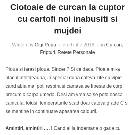
Ciotoaie de curcan la cuptor
cu cartofi noi inabusiti si
mujdei
Written by
Gigi Popa
on
9 iulie 2018
in
Curcan
,
Fripturi
,
Retete Personale
Ploua si iarasi ploua. Sincer ? Si ce daca. Ploaia mi-a
placut intotdeauna, in special dupa cateva zile cu vipie
cand abia mai poti respira si camasa se lipeste de corp
precum o carpa umeda. Desi am vrea sa se potoleasca
canicula, totusi, temperaturile scad doar cateva grade C si
se mentine in continuare apasarea caldurii.
Amintiri, amintiri …. !
Cand ai la indemana o garla cu