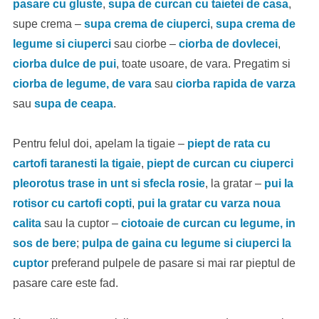
pasare cu gluste
,
supa de curcan cu taietei de casa
,
supe crema –
supa crema de ciuperci
,
supa crema de
legume si ciuperci
sau ciorbe –
ciorba de dovlecei
,
ciorba dulce de pui
, toate usoare, de vara. Pregatim si
ciorba de legume, de vara
sau
ciorba rapida de varza
sau
supa de ceapa
.
Pentru felul doi, apelam la tigaie –
piept de rata cu
cartofi taranesti la tigaie
,
piept de curcan cu ciuperci
pleorotus trase in unt si sfecla rosie
, la gratar –
pui la
rotisor cu cartofi copti
,
pui la gratar cu varza noua
calita
sau la cuptor –
ciotoaie de curcan cu legume, in
sos de bere
;
pulpa de gaina cu legume si ciuperci la
cuptor
preferand pulpele de pasare si mai rar pieptul de
pasare care este fad.