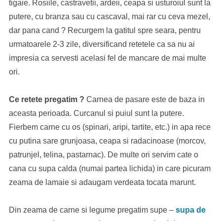
tigaie. Rosiile, castravetii, ardeii, ceapa si usturoiul sunt la
putere, cu branza sau cu cascaval, mai rar cu ceva mezel,
dar pana cand ? Recurgem la gatitul spre seara, pentru
urmatoarele 2-3 zile, diversificand retetele ca sa nu ai
impresia ca servesti acelasi fel de mancare de mai multe
ori.
Ce retete pregatim ?
Carnea de pasare este de baza in
aceasta perioada. Curcanul si puiul sunt la putere.
Fierbem carne cu os (spinari, aripi, tartite, etc.) in apa rece
cu putina sare grunjoasa, ceapa si radacinoase (morcov,
patrunjel, telina, pastarnac). De multe ori servim cate o
cana cu supa calda (numai partea lichida) in care picuram
zeama de lamaie si adaugam verdeata tocata marunt.
Din zeama de carne si legume pregatim supe –
supa de