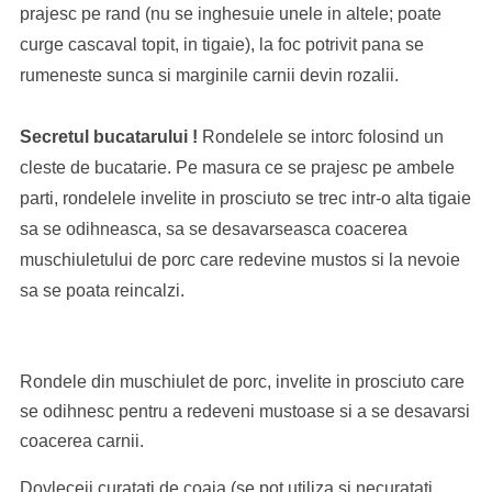
prajesc pe rand (nu se inghesuie unele in altele; poate
curge cascaval topit, in tigaie), la foc potrivit pana se
rumeneste sunca si marginile carnii devin rozalii.
Secretul bucatarului !
Rondelele se intorc folosind un
cleste de bucatarie. Pe masura ce se prajesc pe ambele
parti, rondelele invelite in prosciuto se trec intr-o alta tigaie
sa se odihneasca, sa se desavarseasca coacerea
muschiuletului de porc care redevine mustos si la nevoie
sa se poata reincalzi.
Rondele din muschiulet de porc, invelite in prosciuto care
se odihnesc pentru a redeveni mustoase si a se desavarsi
coacerea carnii.
Dovleceii curatati de coaja (se pot utiliza si necuratati