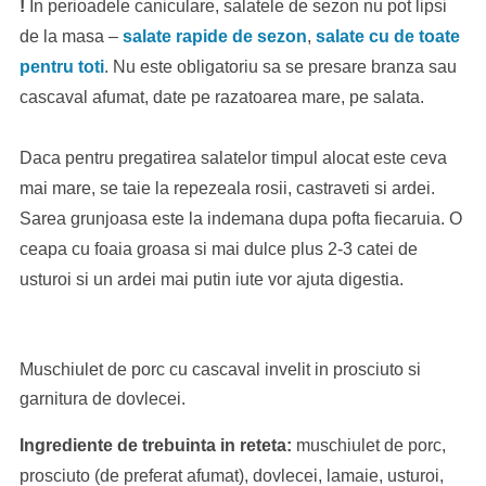
!
In perioadele caniculare, salatele de sezon nu pot lipsi
de la masa –
salate rapide de sezon
,
salate cu de toate
pentru toti
. Nu este obligatoriu sa se presare branza sau
cascaval afumat, date pe razatoarea mare, pe salata.
Daca pentru pregatirea salatelor timpul alocat este ceva
mai mare, se taie la repezeala rosii, castraveti si ardei.
Sarea grunjoasa este la indemana dupa pofta fiecaruia. O
ceapa cu foaia groasa si mai dulce plus 2-3 catei de
usturoi si un ardei mai putin iute vor ajuta digestia.
Muschiulet de porc cu cascaval invelit in prosciuto si
garnitura de dovlecei.
Ingrediente de trebuinta in reteta:
muschiulet de porc,
prosciuto (de preferat afumat), dovlecei, lamaie, usturoi,