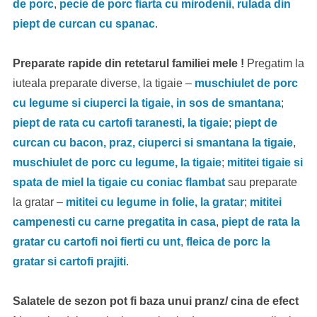
de porc
,
pecie de porc fiarta cu mirodenii
,
rulada din
piept de curcan cu spanac
.
Preparate rapide din retetarul familiei mele !
Pregatim la
iuteala preparate diverse, la tigaie –
muschiulet de porc
cu legume si ciuperci la tigaie, in sos de smantana
;
piept de rata cu cartofi taranesti, la tigaie
;
piept de
curcan cu bacon, praz, ciuperci si smantana la tigaie
,
muschiulet de porc cu legume, la tigaie
;
mititei tigaie si
spata de miel la tigaie cu coniac flambat
sau preparate
la gratar –
mititei cu legume in folie, la gratar
;
mititei
campenesti cu carne pregatita in casa
,
piept de rata la
gratar cu cartofi noi fierti cu unt
,
fleica de porc la
gratar si cartofi prajiti
.
Salatele de sezon pot fi baza unui pranz/ cina de efect