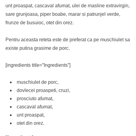
unt proaspat, cascaval afumat, ulei de masline extravirgin,
sare grunjoasa, piper boabe, marar si patrunjel verde,
frunze de busuioc, otet din orez.
Pentru aceasta reteta este de preferat ca pe muschiulet sa
existe putina grasime de porc.
[ingredients title=”Ingredients”]
muschiulet de porc,
dovlecei proaspeti, cruzi,
prosciuto afumat,
cascaval afumat,
unt proaspat,
otet din orez.