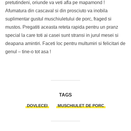
pretutindeni, oriunde va veti afla pe mapamond !
Afumatura din cascaval si din prosciuto va inobila
suplimentar gustul muschiuletului de porc, fraged si
mustos. Pregatiti aceasta reteta rapida pentru un pranz
special la care toti ai casei sunt stransi in jurul mesei si
deapana amintiri. Faceti loc pentru multumiri si felicitari de
genul – tine-o tot asa !
TAGS
DOVLECEI
MUSCHIULET DE PORC