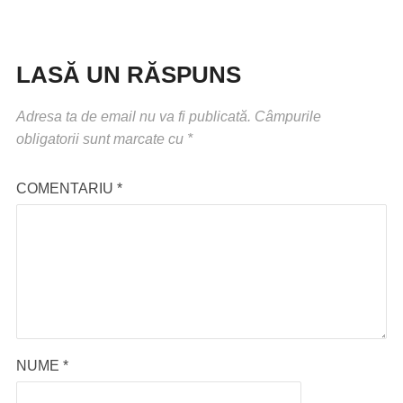
LASĂ UN RĂSPUNS
Adresa ta de email nu va fi publicată.
Câmpurile
obligatorii sunt marcate cu
*
COMENTARIU
*
NUME
*