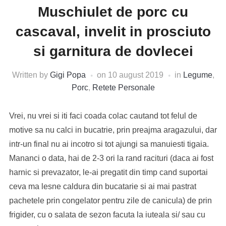
Muschiulet de porc cu
cascaval, invelit in prosciuto
si garnitura de dovlecei
Written by
Gigi Popa
on
10 august 2019
in
Legume
,
Porc
,
Retete Personale
Vrei, nu vrei si iti faci coada colac cautand tot felul de
motive sa nu calci in bucatrie, prin preajma aragazului, dar
intr-un final nu ai incotro si tot ajungi sa manuiesti tigaia.
Mananci o data, hai de 2-3 ori la rand racituri (daca ai fost
harnic si prevazator, le-ai pregatit din timp cand suportai
ceva ma lesne caldura din bucatarie si ai mai pastrat
pachetele prin congelator pentru zile de canicula) de prin
frigider, cu o salata de sezon facuta la iuteala si/ sau cu