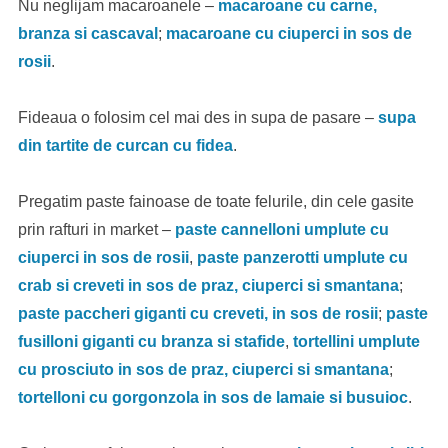
Nu neglijam macaroanele –
macaroane cu carne,
branza si cascaval
;
macaroane cu ciuperci in sos de
rosii
.
Fideaua o folosim cel mai des in supa de pasare –
supa
din tartite de curcan cu fidea
.
Pregatim paste fainoase de toate felurile, din cele gasite
prin rafturi in market –
paste cannelloni umplute cu
ciuperci in sos de rosii
,
paste panzerotti umplute cu
crab si creveti in sos de praz, ciuperci si smantana
;
paste paccheri giganti cu creveti, in sos de rosii
;
paste
fusilloni giganti cu branza si stafide
,
tortellini umplute
cu prosciuto in sos de praz, ciuperci si smantana
;
tortelloni cu gorgonzola in sos de lamaie si busuioc
.