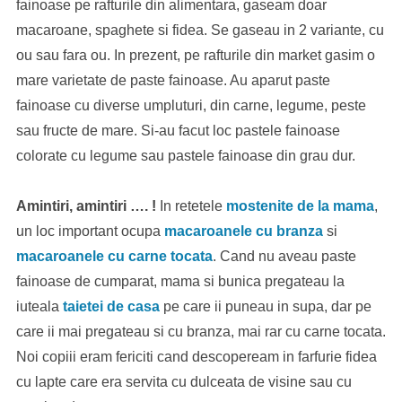
fainoase pe rafturile din alimentara, gaseam doar
macaroane, spaghete si fidea. Se gaseau in 2 variante, cu
ou sau fara ou. In prezent, pe rafturile din market gasim o
mare varietate de paste fainoase. Au aparut paste
fainoase cu diverse umpluturi, din carne, legume, peste
sau fructe de mare. Si-au facut loc pastele fainoase
colorate cu legume sau pastele fainoase din grau dur.
Amintiri, amintiri …. !
In retetele
mostenite de la mama
,
un loc important ocupa
macaroanele cu branza
si
macaroanele cu carne tocata
. Cand nu aveau paste
fainoase de cumparat, mama si bunica pregateau la
iuteala
taietei de casa
pe care ii puneau in supa, dar pe
care ii mai pregateau si cu branza, mai rar cu carne tocata.
Noi copiii eram fericiti cand descopeream in farfurie fidea
cu lapte care era servita cu dulceata de visine sau cu