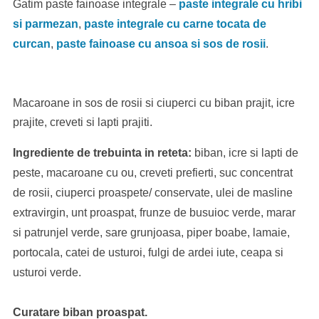
Gatim paste fainoase integrale –
paste integrale cu hribi
si parmezan
,
paste integrale cu carne tocata de
curcan
,
paste fainoase cu ansoa si sos de rosii
.
Macaroane in sos de rosii si ciuperci cu biban prajit, icre
prajite, creveti si lapti prajiti.
Ingrediente de trebuinta in reteta:
biban, icre si lapti de
peste, macaroane cu ou, creveti prefierti, suc concentrat
de rosii, ciuperci proaspete/ conservate, ulei de masline
extravirgin, unt proaspat, frunze de busuioc verde, marar
si patrunjel verde, sare grunjoasa, piper boabe, lamaie,
portocala, catei de usturoi, fulgi de ardei iute, ceapa si
usturoi verde.
Curatare biban proaspat.