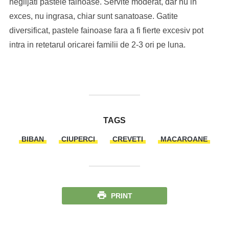
neglijati pastele fainoase. Servite moderat, dar nu in
exces, nu ingrasa, chiar sunt sanatoase. Gatite
diversificat, pastele fainoase fara a fi fierte excesiv pot
intra in retetarul oricarei familii de 2-3 ori pe luna.
TAGS
BIBAN
CIUPERCI
CREVETI
MACAROANE
PRINT