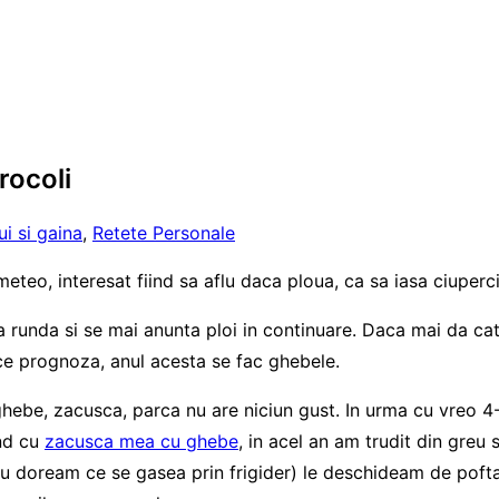
rocoli
ui si gaina
,
Retete Personale
teo, interesat fiind sa aflu daca ploua, ca sa iasa ciuperci
3-a runda si se mai anunta ploi in continuare. Daca mai da c
ce prognoza, anul acesta se fac ghebele.
hebe, zacusca, parca nu are niciun gust. In urma cu vreo 4
ind cu
zacusca mea cu ghebe
, in acel an am trudit din gre
a, nu doream ce se gasea prin frigider) le deschideam de poft