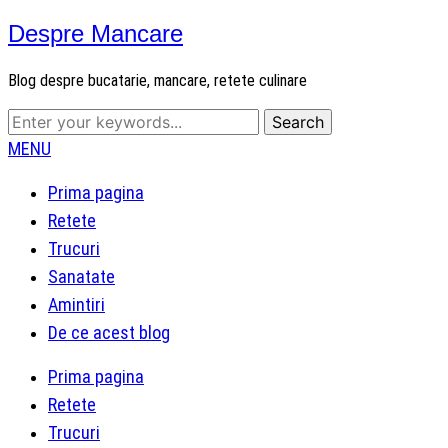
Despre Mancare
Blog despre bucatarie, mancare, retete culinare
MENU
Prima pagina
Retete
Trucuri
Sanatate
Amintiri
De ce acest blog
Prima pagina
Retete
Trucuri