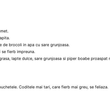
smet.
apita.
ele de brocoli in apa cu sare grunjoasa.
i se fierb impreuna.
grasa, lapte dulce, sare grunjoasa si piper boabe proaspat
chetele. Coditele mai tari, care fierb mai greu, se feliaza.