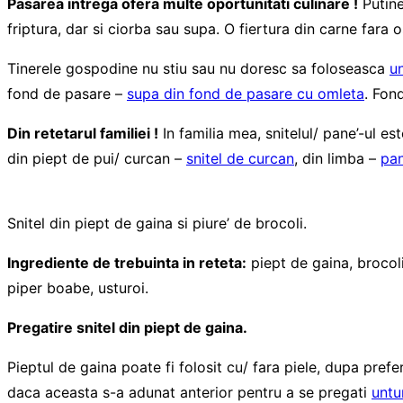
Pasarea intrega ofera multe oportunitati culinare !
Putine
friptura, dar si ciorba sau supa. O fiertura din carne fara 
Tinerele gospodine nu stiu sau nu doresc sa foloseasca
u
fond de pasare –
supa din fond de pasare cu omleta
. Fon
Din retetarul familiei !
In familia mea, snitelul/ pane’-ul e
din piept de pui/ curcan –
snitel de curcan
, din limba –
pan
Snitel din piept de gaina si piure’ de brocoli.
Ingrediente de trebuinta in reteta:
piept de gaina, brocoli
piper boabe, usturoi.
Pregatire snitel din piept de gaina.
Pieptul de gaina poate fi folosit cu/ fara piele, dupa pref
daca aceasta s-a adunat anterior pentru a se pregati
untu