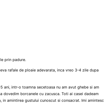
le prin padure.
ateva rafale de ploaie adevarata, inca vreo 3-4 zile dupa
-5 ani, intr-o toamna secetoasa nu am avut ghebe si am
u sa dovedim borcanele cu zacusca. Toti ai casei dadeam
a, in amintirea gustului cunoscut si consacrat. Imi amintesc