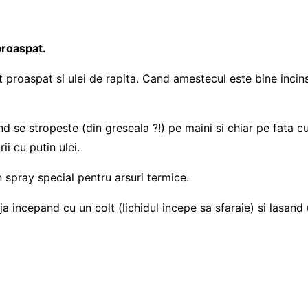
proaspat.
nt proaspat si ulei de rapita. Cand amestecul este bine inci
 se stropeste (din greseala ?!) pe maini si chiar pe fata cu
i cu putin ulei.
 spray special pentru arsuri termice.
ija incepand cu un colt (lichidul incepe sa sfaraie) si lasand