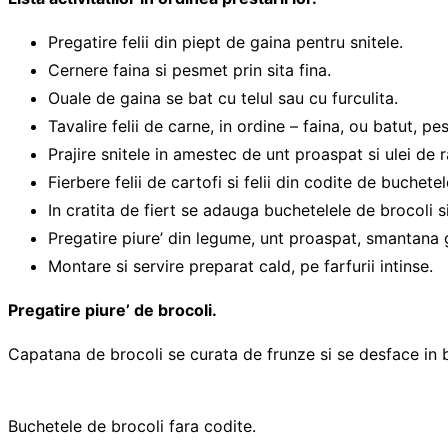
Pregatire felii din piept de gaina pentru snitele.
Cernere faina si pesmet prin sita fina.
Ouale de gaina se bat cu telul sau cu furculita.
Tavalire felii de carne, in ordine – faina, ou batut, pe
Prajire snitele in amestec de unt proaspat si ulei de r
Fierbere felii de cartofi si felii din codite de buchet
In cratita de fiert se adauga buchetelele de brocoli s
Pregatire piure’ din legume, unt proaspat, smantana 
Montare si servire preparat cald, pe farfurii intinse.
Pregatire piure’ de brocoli.
Capatana de brocoli se curata de frunze si se desface in bu
Buchetele de brocoli fara codite.