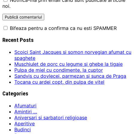
Notifică-mă prin email când sunt publicate articole
noi.
Bifeaza pentru a confirma ca nu esti SPAMMER
Recent Posts
Scoici Saint Jacques si somon norvegian afumat cu
spaghete
Muschiulet de porc cu legume si ghebe la tigaie
Pulpa de miel cu condimente, la cuptor
Sandvis cu dovlecei, parmezan si sunca de Praga
Tocana cu ardei copt, din pulpa de vitel
Categories
Afumaturi
Amintiri …
Aniversari si sarbatori religioase
Aperitive
Budinci