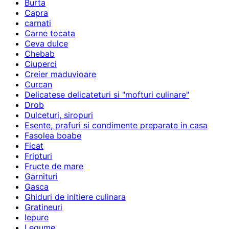
Burta
Capra
carnati
Carne tocata
Ceva dulce
Chebab
Ciuperci
Creier maduvioare
Curcan
Delicatese delicateturi si "mofturi culinare"
Drob
Dulceturi, siropuri
Esente, prafuri si condimente preparate in casa
Fasolea boabe
Ficat
Fripturi
Fructe de mare
Garnituri
Gasca
Ghiduri de initiere culinara
Gratineuri
Iepure
Legume