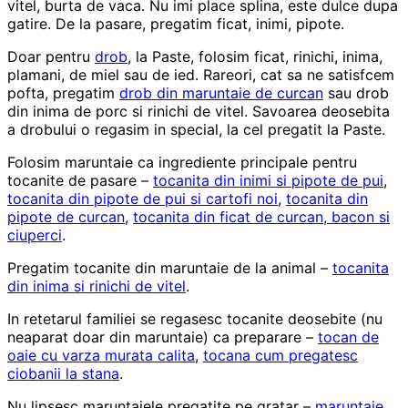
vitel, burta de vaca. Nu imi place splina, este dulce dupa
gatire. De la pasare, pregatim ficat, inimi, pipote.
Doar pentru
drob
, la Paste, folosim ficat, rinichi, inima,
plamani, de miel sau de ied. Rareori, cat sa ne satisfcem
pofta, pregatim
drob din maruntaie de curcan
sau drob
din inima de porc si rinichi de vitel. Savoarea deosebita
a drobului o regasim in special, la cel pregatit la Paste.
Folosim maruntaie ca ingrediente principale pentru
tocanite de pasare –
tocanita din inimi si pipote de pui
,
tocanita din pipote de pui si cartofi noi
,
tocanita din
pipote de curcan
,
tocanita din ficat de curcan, bacon si
ciuperci
.
Pregatim tocanite din maruntaie de la animal –
tocanita
din inima si rinichi de vitel
.
In retetarul familiei se regasesc tocanite deosebite (nu
neaparat doar din maruntaie) ca preparare –
tocan de
oaie cu varza murata calita
,
tocana cum pregatesc
ciobanii la stana
.
Nu lipsesc maruntaiele pregatite pe gratar –
maruntaie