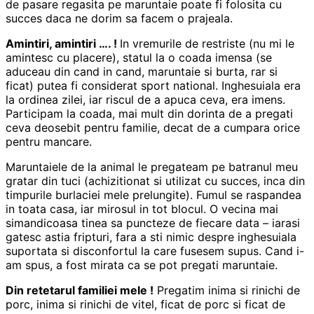
de pasare regasita pe maruntaie poate fi folosita cu
succes daca ne dorim sa facem o prajeala.
Amintiri, amintiri …. !
In vremurile de restriste (nu mi le
amintesc cu placere), statul la o coada imensa (se
aduceau din cand in cand, maruntaie si burta, rar si
ficat) putea fi considerat sport national. Inghesuiala era
la ordinea zilei, iar riscul de a apuca ceva, era imens.
Participam la coada, mai mult din dorinta de a pregati
ceva deosebit pentru familie, decat de a cumpara orice
pentru mancare.
Maruntaiele de la animal le pregateam pe batranul meu
gratar din tuci (achizitionat si utilizat cu succes, inca din
timpurile burlaciei mele prelungite). Fumul se raspandea
in toata casa, iar mirosul in tot blocul. O vecina mai
simandicoasa tinea sa puncteze de fiecare data – iarasi
gatesc astia fripturi, fara a sti nimic despre inghesuiala
suportata si disconfortul la care fusesem supus. Cand i-
am spus, a fost mirata ca se pot pregati maruntaie.
Din retetarul familiei mele !
Pregatim inima si rinichi de
porc, inima si rinichi de vitel, ficat de porc si ficat de