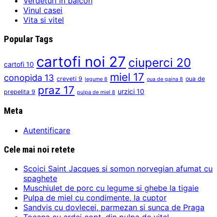
Verdeturi in balcon
Vinul casei
Vita si vitel
Popular Tags
cartofi noi
27
ciuperci
20
cartofi
10
miel
17
conopida
13
creveti
9
oua de
legume
8
oua de gaina
8
praz
17
urzici
10
prepelita
9
pulpa de miel
8
Meta
Autentificare
Cele mai noi retete
Scoici Saint Jacques si somon norvegian afumat cu
spaghete
Muschiulet de porc cu legume si ghebe la tigaie
Pulpa de miel cu condimente, la cuptor
Sandvis cu dovlecei, parmezan si sunca de Praga