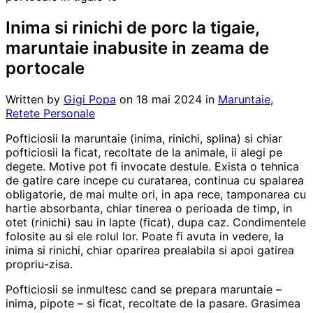
Inima si rinichi de porc la tigaie,
maruntaie inabusite in zeama de
portocale
Written by
Gigi Popa
on
18 mai 2024
in
Maruntaie
,
Retete Personale
Pofticiosii la maruntaie (inima, rinichi, splina) si chiar
pofticiosii la ficat, recoltate de la animale, ii alegi pe
degete. Motive pot fi invocate destule. Exista o tehnica
de gatire care incepe cu curatarea, continua cu spalarea
obligatorie, de mai multe ori, in apa rece, tamponarea cu
hartie absorbanta, chiar tinerea o perioada de timp, in
otet (rinichi) sau in lapte (ficat), dupa caz. Condimentele
folosite au si ele rolul lor. Poate fi avuta in vedere, la
inima si rinichi, chiar oparirea prealabila si apoi gatirea
propriu-zisa.
Pofticiosii se inmultesc cand se prepara maruntaie –
inima, pipote – si ficat, recoltate de la pasare. Grasimea