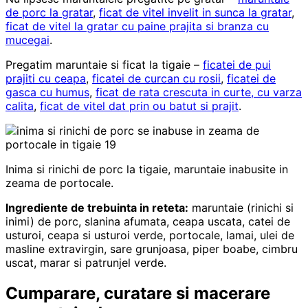
de porc la gratar
,
ficat de vitel invelit in sunca la gratar
,
ficat de vitel la gratar cu paine prajita si branza cu
mucegai
.
Pregatim maruntaie si ficat la tigaie –
ficatei de pui
prajiti cu ceapa
,
ficatei de curcan cu rosii
,
ficatei de
gasca cu humus
,
ficat de rata crescuta in curte, cu varza
calita
,
ficat de vitel dat prin ou batut si prajit
.
Inima si rinichi de porc la tigaie, maruntaie inabusite in
zeama de portocale.
Ingrediente de trebuinta in reteta:
maruntaie (rinichi si
inimi) de porc, slanina afumata, ceapa uscata, catei de
usturoi, ceapa si usturoi verde, portocale, lamai, ulei de
masline extravirgin, sare grunjoasa, piper boabe, cimbru
uscat, marar si patrunjel verde.
Cumparare, curatare si macerare