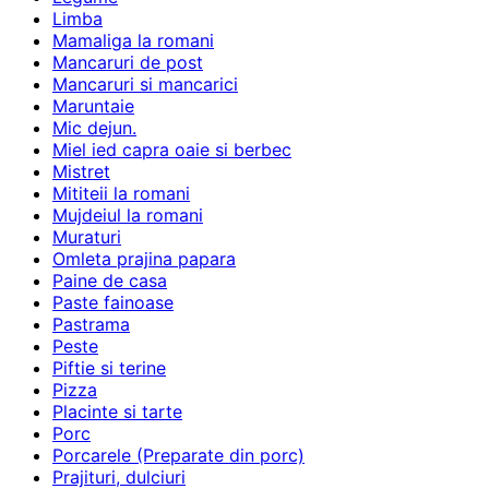
Limba
Mamaliga la romani
Mancaruri de post
Mancaruri si mancarici
Maruntaie
Mic dejun.
Miel ied capra oaie si berbec
Mistret
Mititeii la romani
Mujdeiul la romani
Muraturi
Omleta prajina papara
Paine de casa
Paste fainoase
Pastrama
Peste
Piftie si terine
Pizza
Placinte si tarte
Porc
Porcarele (Preparate din porc)
Prajituri, dulciuri