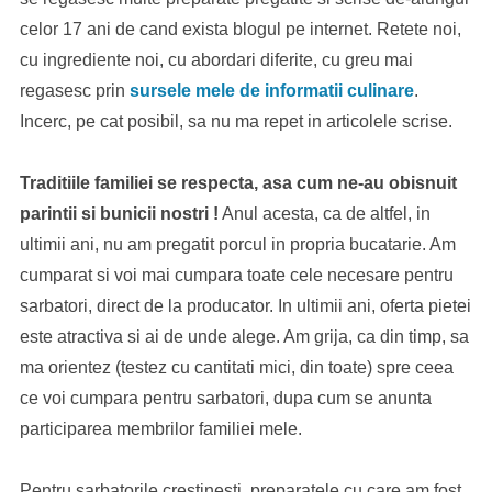
celor 17 ani de cand exista blogul pe internet. Retete noi,
cu ingrediente noi, cu abordari diferite, cu greu mai
regasesc prin
sursele mele de informatii culinare
.
Incerc, pe cat posibil, sa nu ma repet in articolele scrise.
Traditiile familiei se respecta, asa cum ne-au obisnuit
parintii si bunicii nostri !
Anul acesta, ca de altfel, in
ultimii ani, nu am pregatit porcul in propria bucatarie. Am
cumparat si voi mai cumpara toate cele necesare pentru
sarbatori, direct de la producator. In ultimii ani, oferta pietei
este atractiva si ai de unde alege. Am grija, ca din timp, sa
ma orientez (testez cu cantitati mici, din toate) spre ceea
ce voi cumpara pentru sarbatori, dupa cum se anunta
participarea membrilor familiei mele.
Pentru sarbatorile crestinesti, preparatele cu care am fost