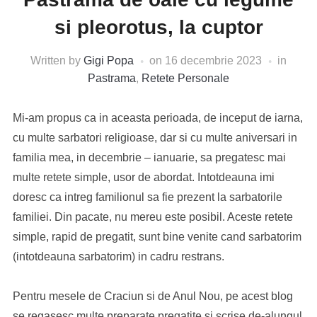
si pleorotus, la cuptor
Written by
Gigi Popa
on
16 decembrie 2023
in
Pastrama
,
Retete Personale
Mi-am propus ca in aceasta perioada, de inceput de iarna,
cu multe sarbatori religioase, dar si cu multe aniversari in
familia mea, in decembrie – ianuarie, sa pregatesc mai
multe retete simple, usor de abordat. Intotdeauna imi
doresc ca intreg familionul sa fie prezent la sarbatorile
familiei. Din pacate, nu mereu este posibil. Aceste retete
simple, rapid de pregatit, sunt bine venite cand sarbatorim
(intotdeauna sarbatorim) in cadru restrans.
Pentru mesele de Craciun si de Anul Nou, pe acest blog
se regasesc multe preparate pregatite si scrise de-alungul