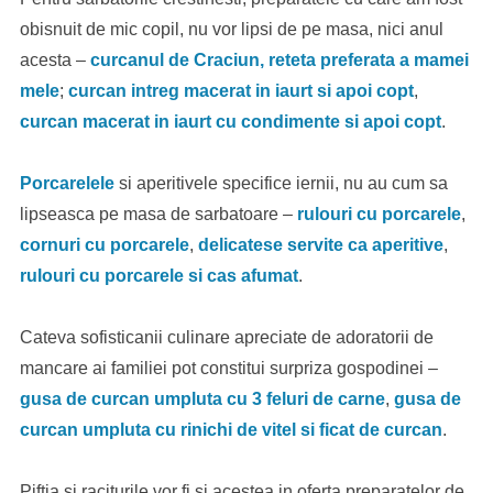
obisnuit de mic copil, nu vor lipsi de pe masa, nici anul
acesta –
curcanul de Craciun, reteta preferata a mamei
mele
;
curcan intreg macerat in iaurt si apoi copt
,
curcan macerat in iaurt cu condimente si apoi copt
.
Porcarelele
si aperitivele specifice iernii, nu au cum sa
lipseasca pe masa de sarbatoare –
rulouri cu porcarele
,
cornuri cu porcarele
,
delicatese servite ca aperitive
,
rulouri cu porcarele si cas afumat
.
Cateva sofisticanii culinare apreciate de adoratorii de
mancare ai familiei pot constitui surpriza gospodinei –
gusa de curcan umpluta cu 3 feluri de carne
,
gusa de
curcan umpluta cu rinichi de vitel si ficat de curcan
.
Piftia si raciturile vor fi si acestea in oferta preparatelor de