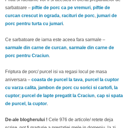
sarbatoare –
piftie de porc ca pe vremuri
,
piftie de
curcan crescut in ograda
,
racituri de porc
,
jumari de
porc pentru turta cu jumari
.
Ce sarbatoare de iarna este aceea fara sarmale –
sarmale din carne de curcan
,
sarmale din carne de
porc pentru Craciun
.
Friptura de porc/ purcel isi va regasi locul pe masa
aniversara –
coasta de purcel la tava
,
purcel la cuptor
cu varza calita
,
jambon de porc cu sorici si cartofi, la
cuptor
;
purcel de lapte pregatit la Craciun
,
cap si spata
de purcel, la cuptor
.
De-ale blogherului !
Cele 976 de articole/ retete deja
scrise, pot fi marturie a prestatiei mele in domeniu, la zi.